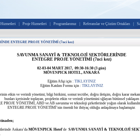
Hizmetleri
|
Proje Hizmetleri
|
Programlarımız
|
Referanslar ve Çözüm Ortakları
|
S
NDE ENTEGRE PROJE YÖNETİMİ (7nci kez)
SAVUNMA SANAYİ & TEKNOLOJİ SEKTÖRLERİNDE
ENTEGRE PROJE YÖNETİMİ
(7nci kez)
02-03-04 MART 2017, 09:30-16:30 (3 gün)
MÖVENPICK HOTEL, ANKARA
Eğitim Afişi için :
TIKLAYINIZ
Eğitim Katılım Formu için :
TIKLAYINIZ
inin etkin ve verimli yönetimi; bilgi birikimi, somut tecrübe, doğru iletişim, doğru karar meka
bunları içerisinde toplayan, projelerin etkin ve verimli yönetimini sğlayan bütünsel yaklaşım
JE YÖNETİMİ, ABD ve AB savunma ve teknoloji şirketlerinde yoğun olarak kullanılm
ENTEGRE PROJE YÖNETİMİ’nin önemli bir ihtiyaç olduğu anlaşılmaya başlamıştır.
inaden;
atlerinde Ankara’da
MÖVENPICK Hotel
’de
SAVUNMA SANAYİ & TEKNOLOJİ SEK
.