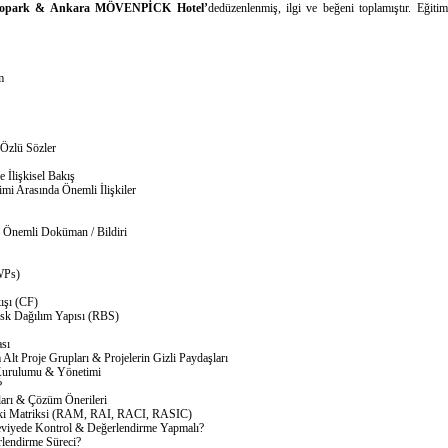
nopark & Ankara MÖVENPİCK Hotel’
dedüzenlenmiş, ilgi ve beğeni toplamıştır. Eğit
m
 Özlü Sözler
 İlişkisel Bakış
mi Arasında Önemli İlişkiler
 Önemli Doküman / Bildiri
WPs)
şı (CF)
k Dağılım Yapısı (RBS)
sı
lt Proje Grupları & Projelerin Gizli Paydaşları
Kurulumu & Yönetimi
?
ları & Çözüm Önerileri
etki Matriksi (RAM, RAI, RACI, RASIC)
eviyede Kontrol & Değerlendirme Yapmalı?
lendirme Süreci?