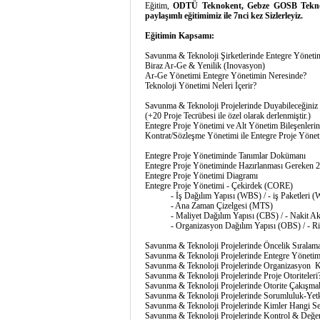
Eğitim,
ODTÜ Teknokent, Gebze GOSB Tek
paylaşımlı eğitimimiz ile 7nci kez Sizlerleyiz.
Eğitimin Kapsamı:
Savunma & Teknoloji Şirketlerinde Entegre Yöneti
Biraz Ar-Ge & Yenilik (Inovasyon)
Ar-Ge Yönetimi Entegre Yönetimin Neresinde?
Teknoloji Yönetimi Neleri İçerir?
Savunma & Teknoloji Projelerinde Duyabileceğiniz
(+20 Proje Tecrübesi ile özel olarak derlenmiştir.)
Entegre Proje Yönetimi ve Alt Yönetim Bileşenlerine
Kontrat/Sözleşme Yönetimi ile Entegre Proje Yöneti
Entegre Proje Yönetiminde Tanımlar Dokümanı
Entegre Proje Yönetiminde Hazırlanması Gereken 2
Entegre Proje Yönetimi Diagramı
Entegre Proje Yönetimi - Çekirdek (CORE)
- İş Dağılım Yapısı (WBS) / - iş Paketleri (
- Ana Zaman Çizelgesi (MTS)
- Maliyet Dağılım Yapısı (CBS) / - Nakit Akı
- Organizasyon Dağılım Yapısı (OBS) / - Ris
Savunma & Teknoloji Projelerinde Öncelik Sıralama
Savunma & Teknoloji Projelerinde Entegre Yönetim A
Savunma & Teknoloji Projelerinde Organizasyon 
Savunma & Teknoloji Projelerinde Proje Otoriteleri
Savunma & Teknoloji Projelerinde Otorite Çakışma
Savunma & Teknoloji Projelerinde Sorumluluk-Y
Savunma & Teknoloji Projelerinde Kimler Hangi S
Savunma & Teknoloji Projelerinde Kontrol & Değer