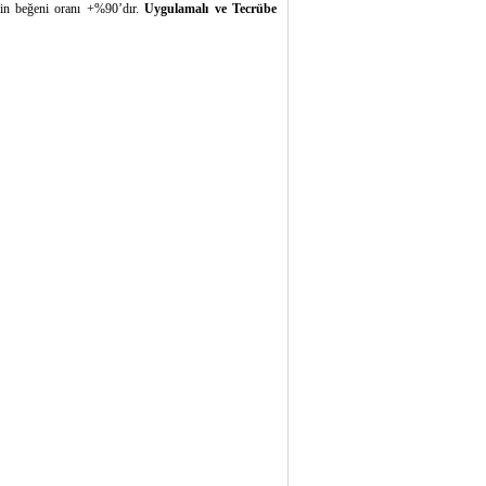
imin beğeni oranı +%90’dır.
Uygulamalı ve Tecrübe