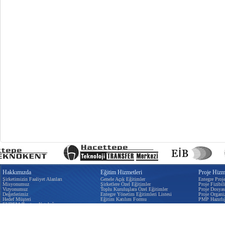
Hakkımızda
Eğitim Hizmetleri
Proje Hizme
Şirketimizin Faaliyet Alanları
Genele Açık Eğitimler
Entegre Proj
Misyonumuz
Şirketlere Özel Eğitimler
Proje Fizibili
Vizyonumuz
Toplu Kuruluşlara Özel Eğitimler
Proje Dosyas
Değerlerimiz
Entegre Yönetim Eğitimleri Listesi
Proje Organi
Hedef Müşteri
Eğitim Katılım Formu
PMP Hazırlı
EYDEM Tanıtım Kataloğu