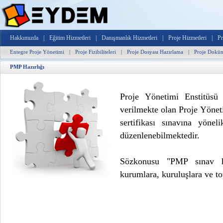
Hakkımızda
|
Eğitim Hizmetleri
|
Danışmanlık Hizmetleri
|
Proje Hizmetleri
|
Pr
Entegre Proje Yönetimi
|
Proje Fizibiliteleri
|
Proje Dosyası Hazırlama
|
Proje Dokü
PMP Hazırlığı
Proje Yönetimi Enstitüsü
verilmekte olan Proje Yöne
sertifikası sınavına yöne
düzenlenebilmektedir.
Sözkonusu "PMP sınav haz
kurumlara, kuruluşlara ve top