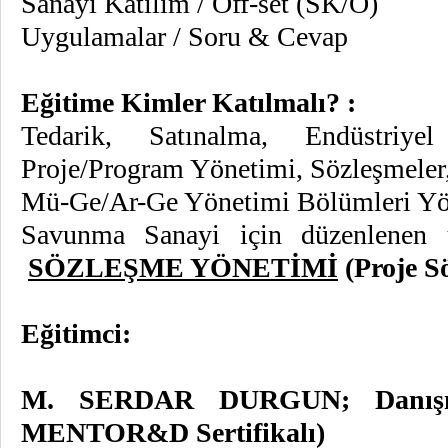
Sanayi Katılım / Off-set (SK/O)
Uygulamalar / Soru & Cevap
Eğitime Kimler Katılmalı? :
Tedarik, Satınalma, Endüstriyel 
Proje/Program Yönetimi, Sözleşmeler,
Mü-Ge/Ar-Ge Yönetimi Bölümleri Yön
Savunma Sanayi için düzenlenen 
SÖZLEŞME YÖNETİMİ
(Proje S
Eğitimci:
M. SERDAR DURGUN; Danış
MENTOR&D Sertifikalı)