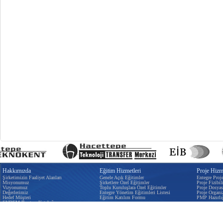
Hakkımızda
Eğitim Hizmetleri
Proje Hizme
Şirketimizin Faaliyet Alanları
Genele Açık Eğitimler
Entegre Proj
Misyonumuz
Şirketlere Özel Eğitimler
Proje Fizibili
Vizyonumuz
Toplu Kuruluşlara Özel Eğitimler
Proje Dosyas
Değerlerimiz
Entegre Yönetim Eğitimleri Listesi
Proje Organi
Hedef Müşteri
Eğitim Katılım Formu
PMP Hazırlı
EYDEM Tanıtım Kataloğu