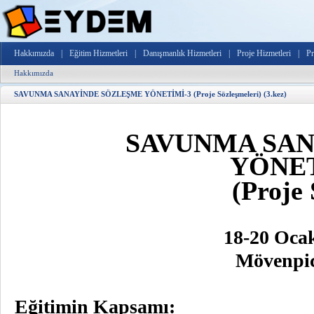
Hakkımızda
|
Eğitim Hizmetleri
|
Danışmanlık Hizmetleri
|
Proje Hizmetleri
|
Pr
Hakkımızda
SAVUNMA SANAYİNDE SÖZLEŞME YÖNETİMİ-3 (Proje Sözleşmeleri) (3.kez)
SAVUNMA SAN
YÖNET
(Proje 
18-20 Ocak
Mövenpic
Eğitimin Kapsamı: