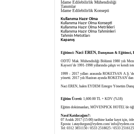
İdame Edilebilirlik Mühendisliği
Tanımlar
İdame Edilebilirlik Konsepti
Kullanıma Hazır Olma
Kullanıma Hazır Olma Konsepti
Kullanıma Hazır Olma Metrikleri
Kullanıma Hazır Olma Tahminleri
Tahmin Metotları
Kapanış
Naci EREN
Eğitimci:
,
Danışman & Eğitimci
ODTÜ Mak. Mühendisliği Bölümü 1980 yılı Mezunu.
Kayseri’de 1991-1998 yıllarında çalıştı ve kendi is
1999 - 2017 yılları arasında ROKETSAN A.Ş.’de ön
yönetti. 2017 yılı Haziran ayında ROKETSAN’dan ya
Naci EREN, halen EYDEM Entegre Yönetim Danışman
Eğitim Ücreti:
1,600.00 TL + KDV (%18)
Eğitim dokümanları, MÖVENPICK HOTEL’de öğle yem
Nasıl Katılacağım?:
07 Aralık 2017 (15:00) tarihine kadar kayıt için, ö
Eposta:
i.ataydurgun@eydem.com
/
info@eydem.c
Tel: 0312 3851150 / 0533 2518025 / 0533 2516