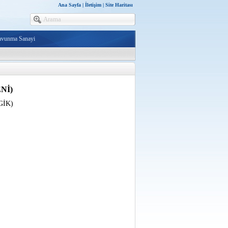
Ana Sayfa
|
İletişim
|
Site Haritası
avunma Sanayi
ENİ)
GİK)