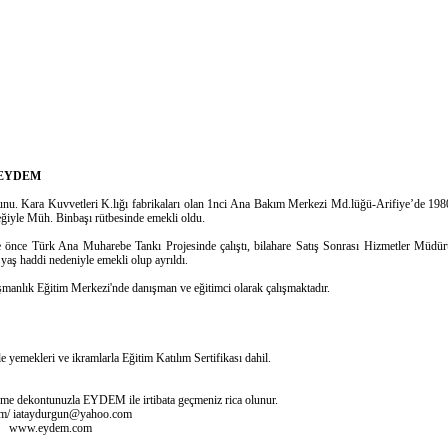
, EYDEM
 Kara Kuvvetleri K.lığı fabrikaları olan 1nci Ana Bakım Merkezi Md.lüğü-Arifiye’de 198
teğiyle Müh. Binbaşı rütbesinde emekli oldu.
ce Türk Ana Muharebe Tankı Projesinde çalıştı, bilahare Satış Sonrası Hizmetler Müdürü 
ş haddi nedeniyle emekli olup ayrıldı.
lık Eğitim Merkezi'nde danışman ve eğitimci olarak çalışmaktadır.
ekleri ve ikramlarla Eğitim Katılım Sertifikası dahil.
deme dekontunuzla EYDEM ile irtibata geçmeniz rica olunur.
om
/
iataydurgun@yahoo.com
125 www.eydem.com