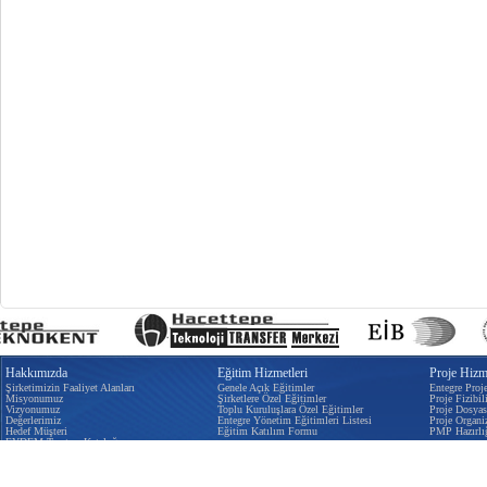
Hakkımızda
Eğitim Hizmetleri
Proje Hizme
Şirketimizin Faaliyet Alanları
Genele Açık Eğitimler
Entegre Proj
Misyonumuz
Şirketlere Özel Eğitimler
Proje Fizibili
Vizyonumuz
Toplu Kuruluşlara Özel Eğitimler
Proje Dosyas
Değerlerimiz
Entegre Yönetim Eğitimleri Listesi
Proje Organi
Hedef Müşteri
Eğitim Katılım Formu
PMP Hazırlı
EYDEM Tanıtım Kataloğu