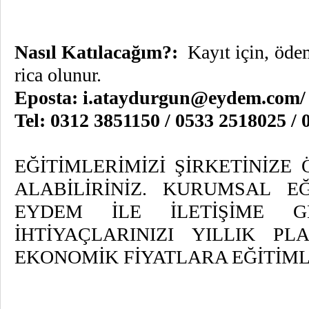
Nasıl Katılacağım?:
Kayıt için, öd
rica olunur.
Eposta:
i.ataydurgun@eydem.com
Tel: 0312 3851150 / 0533 2518025
EĞİTİMLERİMİZİ ŞİRKETİNİZ
ALABİLİRİNİZ. KURUMSAL EĞ
EYDEM İLE İLETİŞİME GE
İHTİYAÇLARINIZI YILLIK 
EKONOMİK FİYATLARA EĞİTİMLE