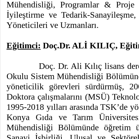
Mühendisliği, Programlar & Proj
İyileştirme ve Tedarik-Sanayileşm
Yöneticileri ve Uzmanları.
Eğitimci:
Doç.Dr. ALİ KILIÇ, Eğit
Doç. Dr. Ali Kılıç lisans derece
Okulu Sistem Mühendisliği Bölümünde
yöneticilik görevleri sürdürmüş, 
Doktora çalışmalarını (MSÜ) Teknolo
1995-2018 yılları arasında TSK’de yön
Konya Gıda ve Tarım Üniversitesi
Mühendisliği Bölümünde öğretim ü
Sanayi İşbirliği, Ulusal ve Sektöre