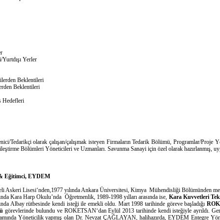
ri
r
/Yurtdışı Yerler
edarikçilerden Beklentileri
erden Beklentileri
 Hedefleri
ci/Tedarikçi olarak çalışan/çalışmak isteyen Firmaların Tedarik Bölümü, Programlar/Proje 
ileştirme Bölümleri Yöneticileri ve Uzmanları. Savunma Sanayi için özel olarak hazırlanmış, u
 Eğitimci, EYDEM
leli Askeri Lisesi‘nden,1977 yılında Ankara Üniversitesi, Kimya Mühendisliği Bölümünden m
asında Kara Harp Okulu’nda Öğretmenlik, 1989-1998 yılları arasında ise,
Kara Kuvvetleri Tekn
da Albay rütbesinde kendi isteği ile emekli oldu. Mart 1998 tarihinde göreve başladığı
ROK
rü
görevlerinde bulundu ve ROKETSAN‘dan Eylül 2013 tarihinde kendi isteğiyle ayrıldı. 
r kapsamında Yöneticilik yapmış olan Dr. Nevzat ÇAĞLAYAN, halihazırda, EYDEM Entegre Y