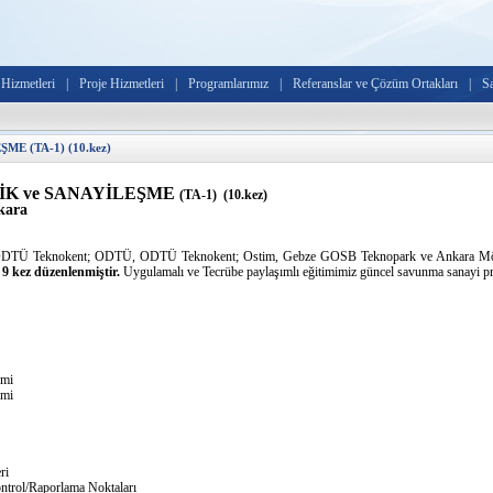
Hizmetleri
|
Proje Hizmetleri
|
Programlarımız
|
Referanslar ve Çözüm Ortakları
|
S
E (TA-1) (10.kez)
K ve SANAYİLEŞME
(TA-1) (10.kez)
kara
a ODTÜ Teknokent; ODTÜ, ODTÜ Teknokent; Ostim, Gebze GOSB Teknopark ve Ankara Möven
 9 kez düzenlenmiştir.
Uygulamalı ve Tecrübe paylaşımlı eğitimimiz güncel savunma sanayi projele
nemi
in Stratejik Önemi
ış
Zinciri
ri
ontrol/Raporlama Noktaları