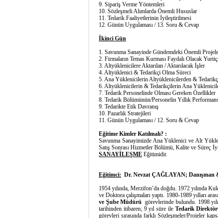
9. Sipariş Verme Yöntemle
10. Sözleşmeli Alımlarda Önemli Hususlar
11. Tedarik Faaliyetlerinin İyileştirilmesi
12. Günün Uygulaması / 13. Soru & Cevap
İkinci Gün
1. Savunma Sanayinde Gündemdeki Önemli Projele
2. Firmaların Temas Kurması Faydalı Olacak Yurtiçi
3. Altyüklenicilere Aktarılan / Aktarılacak İşler
4. Altyüklenici & Tedarikçi Olma Süreci
5. Ana Yüklenicilerin Altyüklenicilerden & T
6. Altyüklenicilerin & Tedarikçilerin Ana Yüklenicil
7. Tedarik Personelinde Olması Gereken Özellikler
8. Tedarik Bölümünün/Personelin Yıllık Performans
9. Tedarikte Etik Davranış
10. Pazarlık Stratejileri
11. Günün Uygulaması / 12. Soru & Cevap
Eğitime Kimler Katılmalı? :
Savunma Sanayimizde Ana Yüklenici ve Alt Yükleni
Satış Sonrası Hizmetler Bölümü, Kalite ve Süreç İy
SANAYİLEŞME
Eğitimidir.
Eğitimci:
Dr. Nevzat ÇAĞLAYAN; Danışman &
1954 yılında, Merzifon’da doğdu. 1972 yılında Ku
ve Doktora çalışmaları yaptı. 1980-1989 yılları ar
ve Şube Müdürü
görevlerinde bulundu. 1998 yılın
tarihinden itibaren; 9 yıl süre ile
Tedarik Direktö
görevleri sırasında farklı Sözleşmeler/Projele