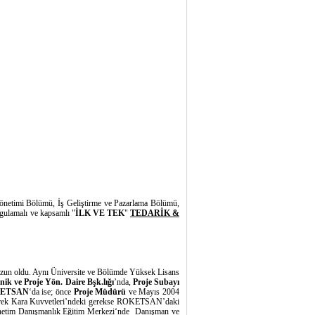
Yönetimi Bölümü, İş Geliştirme ve Pazarlama Bölümü,
ygulamalı ve kapsamlı "
İLK VE
TEK
"
TEDARİK &
ezun oldu. Aynı Üniversite ve Bölümde Yüksek Lisans
ik ve Proje Yön. Daire Bşk.lığı
’nda,
Proje Subayı
ETSAN
‘da ise; önce
Proje Müdürü
ve Mayıs 2004
Gerek Kara Kuvvetleri’ndeki gerekse ROKETSAN’daki
önetim Danışmanlık Eğitim Merkezi‘nde Danışman ve