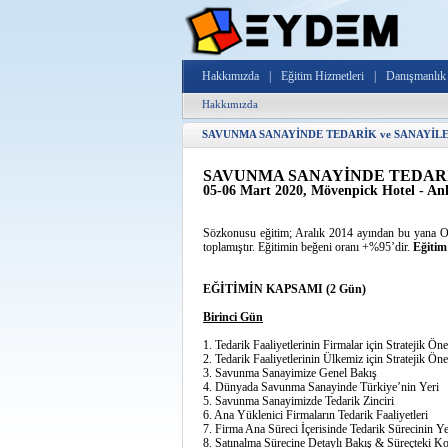
Hakkımızda
|
Eğitim Hizmetleri
|
Danışmanlık 
Hakkımızda
SAVUNMA SANAYİNDE TEDARİK ve SANAYİLEŞM
SAVUNMA SANAYİNDE TEDARİ
05-06 Mart 2020, Mövenpick Hotel - An
Sözkonusu eğitim; Aralık 2014 ayından bu yan
toplamıştır. Eğitimin beğeni oranı +%95’dir.
Eğitim
EĞİTİMİN KAPSAMI (2 Gün)
Birinci Gün
1. Tedarik Faaliyetlerinin Firmalar için Stratejik Ö
2. Tedarik Faaliyetlerinin Ülkemiz iç
3. Savunma Sanayimize Genel Bak
4. Dünyada Savunma Sanayinde Türkiye’nin Yeri
5. Savunma Sanayimizde Tedarik 
6. Ana Yüklenici Firmaların Tedarik Faaliyetleri
7. Firma Ana Süreci İçerisinde Tedarik Sürecinin Ye
8. Satınalma Sürecine Detaylı Bakış & Süreçteki K