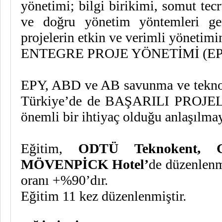
yönetimi; bilgi birikimi, somut tec
ve doğru yönetim yöntemleri gere
projelerin etkin ve verimli yönetim
ENTEGRE PROJE YÖNETİMİ (EPY
EPY, ABD ve AB savunma ve teknolo
Türkiye’de de BAŞARILI PROJ
önemli bir ihtiyaç olduğu anlaşılmay
Eğitim,
ODTÜ Teknokent, 
MÖVENPİCK Hotel’
de düzenlenmi
oranı +%90’dır.
Eğitim 11 kez düzenlenmiştir.