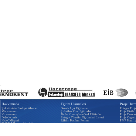
Hakkımızda
Eğitim Hizmetleri
Proje Hizme
Şirketimizin Faaliyet Alanları
Genele Açık Eğitimler
Entegre Proj
Misyonumuz
Şirketlere Özel Eğitimler
Proje Fizibili
Vizyonumuz
Toplu Kuruluşlara Özel Eğitimler
Proje Dosyas
Değerlerimiz
Entegre Yönetim Eğitimleri Listesi
Proje Organi
Hedef Müşteri
Eğitim Katılım Formu
PMP Hazırlı
EYDEM Tanıtım Kataloğu