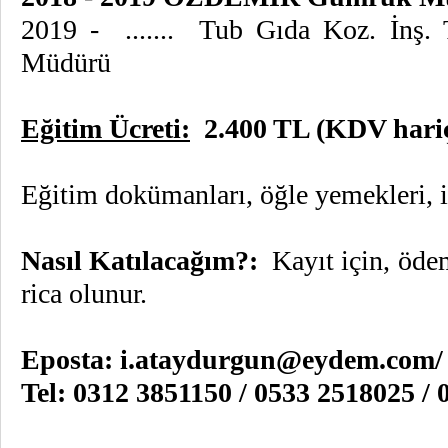
2019 - ....... Tub Gıda Koz. İnş. T
Müdürü
Eğitim Ücreti:
2.400 TL (KDV hari
Eğitim dokümanları, öğle yemekleri, i
Nasıl Katılacağım?:
Kayıt için, öd
rica olunur.
Eposta:
i.ataydurgun@eydem.com
Tel: 0312 3851150 / 0533 2518025