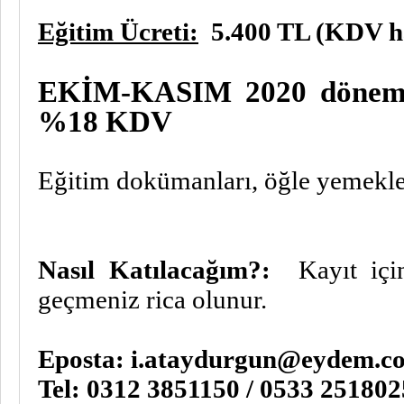
Eğitim Ücreti:
5.400 TL (KDV h
EKİM-KASIM 2020 dönemin
%18 KDV
Eğitim dokümanları, öğle yemekleri
Nasıl Katılacağım?:
Kayıt iç
geçmeniz rica olunur.
Eposta:
i.ataydurgun@eydem.c
Tel: 0312 3851150 / 0533 2518