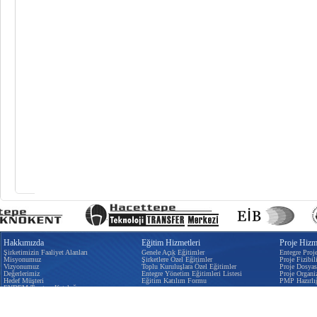
Hakkımızda
Eğitim Hizmetleri
Proje Hizme
Şirketimizin Faaliyet Alanları
Genele Açık Eğitimler
Entegre Proj
Misyonumuz
Şirketlere Özel Eğitimler
Proje Fizibili
Vizyonumuz
Toplu Kuruluşlara Özel Eğitimler
Proje Dosyas
Değerlerimiz
Entegre Yönetim Eğitimleri Listesi
Proje Organi
Hedef Müşteri
Eğitim Katılım Formu
PMP Hazırlı
EYDEM Tanıtım Kataloğu