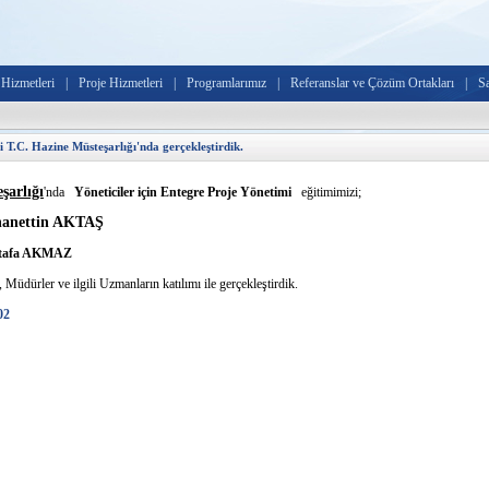
Hizmetleri
|
Proje Hizmetleri
|
Programlarımız
|
Referanslar ve Çözüm Ortakları
|
S
i T.C. Hazine Müsteşarlığı'nda gerçekleştirdik.
şarlığı
'nda
Yöneticiler için Entegre Proje Yönetimi
eğitimimizi;
rhanettin AKTAŞ
Mustafa AKMAZ
Müdürler ve ilgili Uzmanların katılımı ile gerçekleştirdik.
02