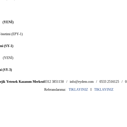
) (YENİ)
Yönetimi (EPY-1)
mi (SY-1)
4) (YENİ)
i (SY-3)
tejik Yetenek Kazanım Merkezi
0312 3851150 /
info@eydem.com
/ 0533 2516125 / 0
Referanslarımız:
TIKLAYINIZ
I
TIKLAYINIZ