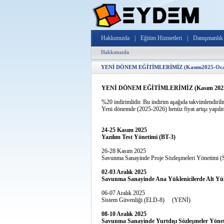
Hakkımızda
|
Eğitim Hizmetleri
|
Danışmanlık 
Hakkımızda
YENİ DÖNEM EĞİTİMLERİMİZ (Kasım2025-Oca
YENİ DÖNEM EĞİTİMLERİMİZ (Kasım 2025 - 
%20 indirimlidir. Bu indirim aşağıda takvimlendirilmi
Yeni dönemde (2025-2026) henüz fiyat artışı yapılm
24-25 Kasım 2025
Yazılım Test Yönetimi (BT-3)
26-28 Kasım 2025
Savunma Sanayinde Proje Sözleşmeleri Yönetimi (
02-03 Aralık 2025
Savunma Sanayinde Ana Yüklenicilerde Alt Yük
06-07 Aralık 2025
Sistem Güvenliği (ELD-8) (YENİ)
08-10 Aralık 2025
Savunma Sanayinde Yurtdışı Sözleşmeler Yönet