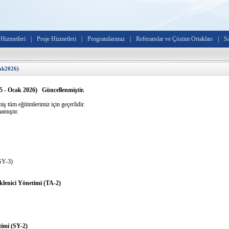
Hizmetleri
|
Proje Hizmetleri
|
Programlarımız
|
Referanslar ve Çözüm Ortakları
|
S
k2026)
Ocak 2026) Güncellenmiştir.
ş tüm eğitimlerimiz için geçerlidir.
amıştır.
SY-3)
lenici Yönetimi (TA-2)
imi (SY-2)