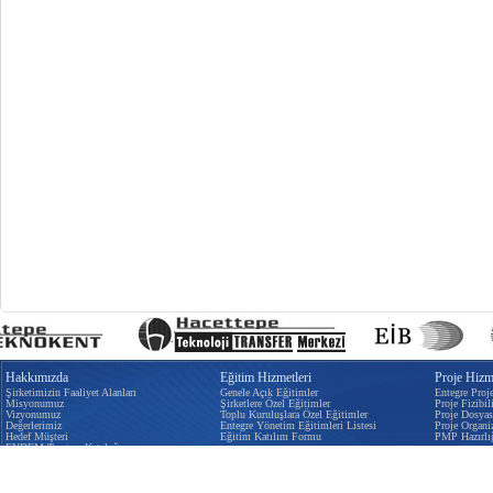
Hakkımızda
Eğitim Hizmetleri
Proje Hizme
Şirketimizin Faaliyet Alanları
Genele Açık Eğitimler
Entegre Proj
Misyonumuz
Şirketlere Özel Eğitimler
Proje Fizibili
Vizyonumuz
Toplu Kuruluşlara Özel Eğitimler
Proje Dosyas
Değerlerimiz
Entegre Yönetim Eğitimleri Listesi
Proje Organi
Hedef Müşteri
Eğitim Katılım Formu
PMP Hazırlı
EYDEM Tanıtım Kataloğu