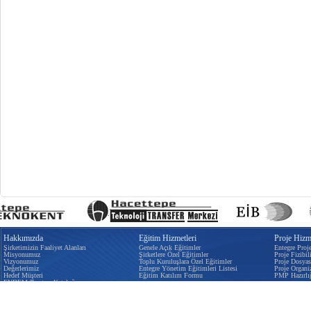
Hakkımızda
Eğitim Hizmetleri
Proje Hizme
Şirketimizin Faaliyet Alanları
Genele Açık Eğitimler
Entegre Proj
Misyonumuz
Şirketlere Özel Eğitimler
Proje Fizibili
Vizyonumuz
Toplu Kuruluşlara Özel Eğitimler
Proje Dosyas
Değerlerimiz
Entegre Yönetim Eğitimleri Listesi
Proje Organi
Hedef Müşteri
Eğitim Katılım Formu
PMP Hazırlı
EYDEM Tanıtım Kataloğu