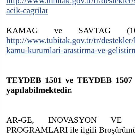
http://www.tubitak.gov.tr/tr/destekler
acik-cagrilar
KAMAG ve SAVTAG (10
http://www.tubitak.gov.tr/tr/destekle
kamu-kurumlari-arastirma-ve-gelistirm
TEYDEB 1501 ve TEYDEB 1507 de
yapılabilmektedir.
AR-GE, INOVASYON VE T
PROGRAMLARI ile ilgili Broşürümüz