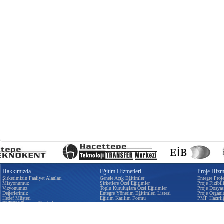
Hakkımızda
Eğitim Hizmetleri
Proje Hizme
Şirketimizin Faaliyet Alanları
Genele Açık Eğitimler
Entegre Proj
Misyonumuz
Şirketlere Özel Eğitimler
Proje Fizibili
Vizyonumuz
Toplu Kuruluşlara Özel Eğitimler
Proje Dosyas
Değerlerimiz
Entegre Yönetim Eğitimleri Listesi
Proje Organi
Hedef Müşteri
Eğitim Katılım Formu
PMP Hazırlı
EYDEM Tanıtım Kataloğu