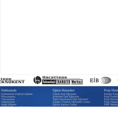
Hakkımızda
Eğitim Hizmetleri
Proje Hizme
Şirketimizin Faaliyet Alanları
Genele Açık Eğitimler
Entegre Proj
Misyonumuz
Şirketlere Özel Eğitimler
Proje Fizibili
Vizyonumuz
Toplu Kuruluşlara Özel Eğitimler
Proje Dosyas
Değerlerimiz
Entegre Yönetim Eğitimleri Listesi
Proje Organi
Hedef Müşteri
Eğitim Katılım Formu
PMP Hazırlı
EYDEM Tanıtım Kataloğu