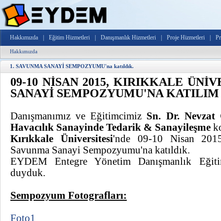
Hakkımızda
|
Eğitim Hizmetleri
|
Danışmanlık Hizmetleri
|
Proje Hizmetleri
|
Pr
Hakkımızda
1. SAVUNMA SANAYİ SEMPOZYUMU'na katıldık.
09-10 NİSAN 2015, KIRIKKALE ÜNİV
SANAYİ SEMPOZYUMU'NA KATILIM
Danışmanımız ve Eğitimcimiz
Sn. Dr. Nevza
Havacılık Sanayinde Tedarik & Sanayileşme
ko
Kırıkkale Üniversitesi
'nde 09-10 Nisan 2015
Savunma Sanayi Sempozyumu'na katıldık.
EYDEM Entegre Yönetim Danışmanlık Eğiti
duyduk.
Sempozyum Fotografları:
Foto1