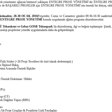
 ve verimli yönetimini sğlayan bütünsel yaklaşım ENTEGRE PROJE YÖNETİMİ’dir. ENTEGR
iye’de de BAŞARILI PROJELER için ENTEGRE PROJE YÖNETİMİ’nin önemli bir ihtiyaç olduğu
tinaden; 28-30 OCAK 2016
Perşembe, Cuma ve Cumartesi günleri 09:30-16:30 saatleri
 ENTEGRE PROJE YÖNETİMİ
konulu uygulamalı eğitim programı düzenlenecektir.
 Teknokent ve Gebze GOSB Teknopark
’da düzenlenmiş, ilgi ve beğeni toplamıştır. Şimdi
oloji projelerine yönelik uygulamalarla daha da geliştirilmiştir.
m
lü Sözler (+20 Proje Tecrübesi ile özel olarak derlenmiştir.)
 İlişkisel Bakış
timi Arasında Önemli İlişkiler
 Önemli Doküman / Bildiri
WPs)
şı (CF)
k Dağılım Yapısı (RBS)
sı
lt Proje Grupları & Projelerin Gizli Paydaşları