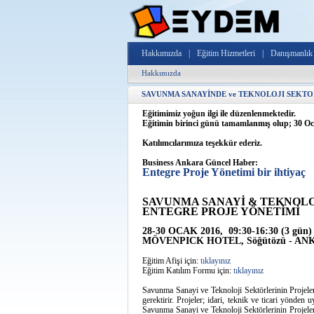
Hakkımızda
|
Eğitim Hizmetleri
|
Danışmanlık 
Hakkımızda
SAVUNMA SANAYİNDE ve TEKNOLOJI SEKT
Eğitimimiz yoğun ilgi ile düzenlenmektedir.
Eğitimin birinci günü tamamlanmış olup; 30 Oc
Katılımcılarımıza teşekkür ederiz.
Business Ankara Güncel Haber:
Entegre Proje Yönetimi bir ihtiyaç
SAVUNMA SANAYİ & TEKNOL
ENTEGRE PROJE YÖNETİMİ
28-30 OCAK 2016, 09:30-16:30 (3 gün)
MÖVENPICK HOTEL, Söğütözü - A
Eğitim Afişi için:
tıklayınız
Eğitim Katılım Formu için:
tıklayınız
Savunma Sanayi ve Teknoloji Sektörlerinin Projeleri
gerektirir. Projeler; idari, teknik ve ticari yönden 
Savunma Sanayi ve Teknoloji Sektörlerinin Projeleri