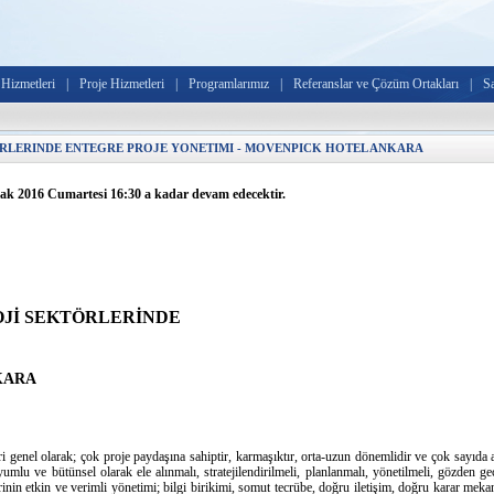
Hizmetleri
|
Proje Hizmetleri
|
Programlarımız
|
Referanslar ve Çözüm Ortakları
|
S
ORLERINDE ENTEGRE PROJE YONETIMI - MOVENPICK HOTEL ANKARA
ak 2016 Cumartesi 16:30 a kadar devam edecektir.
OJİ SEKTÖRLERİNDE
NKARA
 genel olarak; çok proje paydaşına sahiptir, karmaşıktır, orta-uzun dönemlidir ve çok sayıda a
uyumlu ve bütünsel olarak ele alınmalı, stratejilendirilmeli, planlanmalı, yönetilmeli, gözden ge
nin etkin ve verimli yönetimi; bilgi birikimi, somut tecrübe, doğru iletişim, doğru karar mek