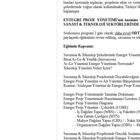
bunları içerisinde toplayan, projelerin etkin
şirketlerinde yoğun olarak kullanılmakta; Türk
başlamıştır.
ENTEGRE PROJE YÖNETİMİ’nin önemine is
SANAYİ & TEKNOLOJİ SEKTÖRLERİNDE
Sözkonusu program 2 gün olarak;
daha evvel
ODTÜ
paylaşımlı eğitimimiz revize edilmiş, savunma ve tekn
Eğitimin Kapsamı:
Savunma & Teknoloji Şirketlerinde Entegre Yöneti
Biraz Ar-Ge & Yenilik (Inovasyon)
Ar-Ge Yönetimi Entegre Yönetimin Neresinde?
Teknoloji Yönetimi Neleri İçerir?
Savunma & Teknoloji Projelerinde Duyabileceğiniz Öz
Entegre Proje Yönetimi ve Alt Yönetim Bileşenlerine
Kontrat / Sözleşme Yönetimi ile Entegre Proje Yöne
Entegre Proje Yönetiminde Tanımlar Dokümanı
Entegre Proje Yönetiminde Hazırlanması Gereken 2
Entegre Proje Yönetimi Diagramı
Entegre Proje Yönetimi - Çekirdek (CORE)
- İş Dağılım Yapısı (WBS) / - iş Paketleri (
- Ana Zaman Çizelgesi (MTS)
- Maliyet Dağılım Yapısı (CBS) / - Nakit Akı
- Organizasyon Dağılım Yapısı (OBS) / - Ris
Savunma & Teknoloji Projelerinde Öncelik Sıralama
Savunma & Teknoloji Projelerinde Entegre Yönetim A