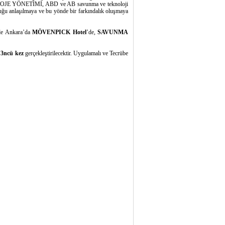
E PROJE YÖNETİMİ, ABD ve AB savunma ve teknoloji
 anlaşılmaya ve bu yönde bir farkındalık oluşmaya
nde Ankara’da
MÖVENPICK Hotel
’de,
SAVUNMA
,
3ncü kez
gerçekleştirilecektir. Uygulamalı ve Tecrübe