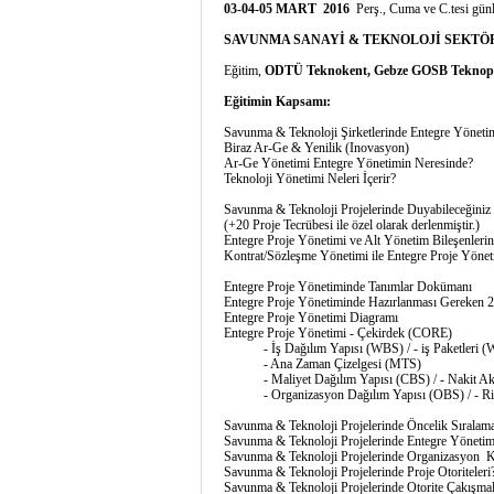
03-04-05 MART 2016
Perş., Cuma ve C.tesi gün
SAVUNMA SANAYİ & TEKNOLOJİ SEKTÖ
Eğitim,
ODTÜ Teknokent, Gebze GOSB Teknop
Eğitimin Kapsamı:
Savunma & Teknoloji Şirketlerinde Entegre Yöneti
Biraz Ar-Ge & Yenilik (Inovasyon)
Ar-Ge Yönetimi Entegre Yönetimin Neresinde?
Teknoloji Yönetimi Neleri İçerir?
Savunma & Teknoloji Projelerinde Duyabileceğiniz
(+20 Proje Tecrübesi ile özel olarak derlenmiştir.)
Entegre Proje Yönetimi ve Alt Yönetim Bileşenlerine
Kontrat/Sözleşme Yönetimi ile Entegre Proje Yöneti
Entegre Proje Yönetiminde Tanımlar Dokümanı
Entegre Proje Yönetiminde Hazırlanması Gereken 2
Entegre Proje Yönetimi Diagramı
Entegre Proje Yönetimi - Çekirdek (CORE)
- İş Dağılım Yapısı (WBS) / - iş Paketleri (
- Ana Zaman Çizelgesi (MTS)
- Maliyet Dağılım Yapısı (CBS) / - Nakit Akı
- Organizasyon Dağılım Yapısı (OBS) / - Ris
Savunma & Teknoloji Projelerinde Öncelik Sıralama
Savunma & Teknoloji Projelerinde Entegre Yönetim A
Savunma & Teknoloji Projelerinde Organizasyon 
Savunma & Teknoloji Projelerinde Proje Otoriteleri
Savunma & Teknoloji Projelerinde Otorite Çakışma