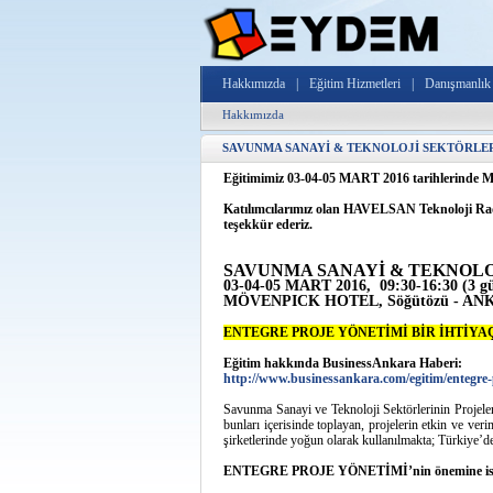
Hakkımızda
|
Eğitim Hizmetleri
|
Danışmanlık 
Hakkımızda
SAVUNMA SANAYİ & TEKNOLOJİ SEKTÖRLE
Eğitimimiz 03-04-05 MART 2016 tarihlerinde
Katılımcılarımız olan HAVELSAN Teknoloji Ra
teşekkür ederiz.
SAVUNMA SANAYİ & TEKNOLO
03-04-05 MART 2016, 09:30-16:30 (3 g
MÖVENPICK HOTEL, Söğütözü - A
ENTEGRE PROJE YÖNETİMİ BİR İHTİYA
Eğitim hakkında BusinessAnkara Haberi:
http://www.businessankara.com/egitim/entegre-p
Savunma Sanayi ve Teknoloji Sektörlerinin Projeleri
bunları içerisinde toplayan, projelerin etkin
şirketlerinde yoğun olarak kullanılmakta; Türk
ENTEGRE PROJE YÖNETİMİ’nin önemine ist