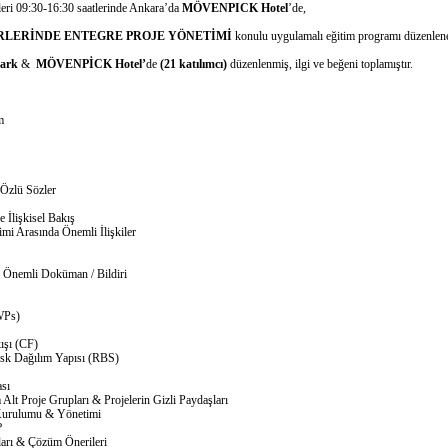
leri 09:30-16:30 saatlerinde Ankara’da
MÖVENPICK Hotel
’de,
RLERİNDE ENTEGRE PROJE YÖNETİMİ
konulu uygulamalı eğitim programı düzenlene
ark
&
MÖVENPİCK Hotel’
de
(21 katılımcı)
düzenlenmiş, ilgi ve beğeni toplamıştır.
m
 Özlü Sözler
 İlişkisel Bakış
mi Arasında Önemli İlişkiler
 Önemli Doküman / Bildiri
WPs)
şı (CF)
k Dağılım Yapısı (RBS)
sı
lt Proje Grupları & Projelerin Gizli Paydaşları
Kurulumu & Yönetimi
?
ları & Çözüm Önerileri