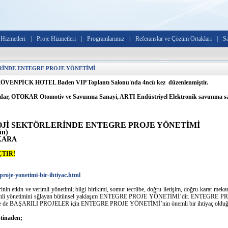
Hizmetleri
|
Proje Hizmetleri
|
Programlarımız
|
Referanslar ve Çözüm Ortakları
|
S
RİNDE ENTEGRE PROJE YÖNETİMİ
 MÖVENPİCK HOTEL Baden VIP Toplantı Salonu'nda 4ncü kez düzenlenmiştir.
dar, OTOKAR Otomotiv ve Savunma Sanayi, ARTI Endüstriyel Elektronik savunma san
Jİ SEKTÖRLERİNDE ENTEGRE PROJE YÖNETİMİ
ün)
NKARA
ÇTIR!
roje-yonetimi-bir-ihtiyac.html
nin etkin ve verimli yönetimi; bilgi birikimi, somut tecrübe, doğru iletişim, doğru karar mek
 ve verimli yönetimini sğlayan bütünsel yaklaşım ENTEGRE PROJE YÖNETİMİ’dir. ENTEGR
iye’de de BAŞARILI PROJELER için ENTEGRE PROJE YÖNETİMİ’nin önemli bir ihtiyaç olduğu 
inaden;