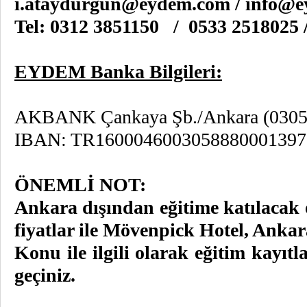
i.ataydurgun@eydem.com
/
info@e
Tel: 0312 3851150 / 0533 2518025 
EYDEM Banka Bilgileri:
AKBANK Çankaya Şb./Ankara (0305
IBAN: TR1600046003058880001397
ÖNEMLİ NOT:
Ankara dışından eğitime katılacak 
fiyatlar ile Mövenpick Hotel, Anka
Konu ile ilgili olarak eğitim kayıt
geçiniz.