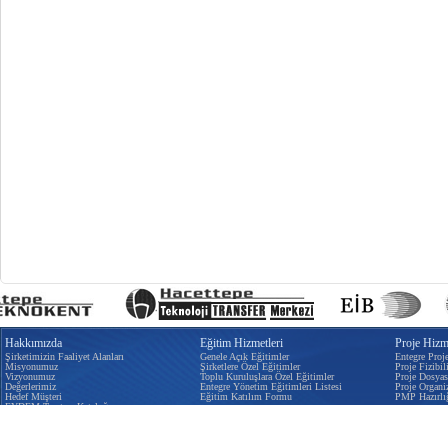
Hakkımızda
Eğitim Hizmetleri
Proje Hizme
Şirketimizin Faaliyet Alanları
Genele Açık Eğitimler
Entegre Proj
Misyonumuz
Şirketlere Özel Eğitimler
Proje Fizibili
Vizyonumuz
Toplu Kuruluşlara Özel Eğitimler
Proje Dosyas
Değerlerimiz
Entegre Yönetim Eğitimleri Listesi
Proje Organi
Hedef Müşteri
Eğitim Katılım Formu
PMP Hazırlı
EYDEM Tanıtım Kataloğu