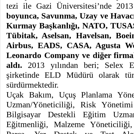
tezi ile Gazi Üniversitesi’nde 201
boyunca, Savunma, Uzay ve Havacı
Kurmay Başkanlığı, NATO, TUSAŞ,
Tübitak, Aselsan, Havelsan, Boe
Airbus, EADS, CASA, Agusta West
Leonardo Company ve diğer firmala
aldı.
2013 yılından beri; Selex 
şirketinde ELD Müdürü olarak tüm
sürdürmektedir.
Uçak Bakım, Uçuş Planlama Yönetic
Uzman/Yöneticiliği, Risk Yönetimi
Bilgisayar Destekli Eğitim Uzmanl
Eğitmenliği, Malzeme Yöneticiliğ